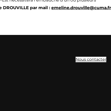
d-Est nécessitera l’embauche d’un ou plusieurs
ne DROUVILLE par mail :
emeline.drouville@cuma.fr
Nous contacter