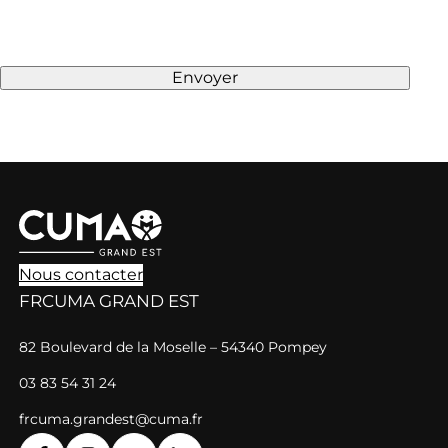
D
C
*
A
P
Envoyer
T
C
H
A
Nous contacter
FRCUMA GRAND EST
82 Boulevard de la Moselle – 54340 Pompey
03 83 54 31 24
frcuma.grandest@cuma.fr