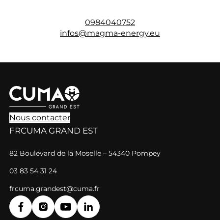
0984040752
infos@magma-energy.eu
Nous contacter
FRCUMA GRAND EST
82 Boulevard de la Moselle – 54340 Pompey
03 83 54 31 24
frcuma.grandest@cuma.fr