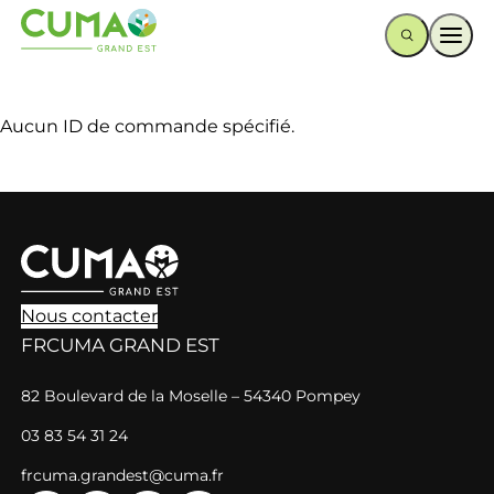
Ouvr
Aucun ID de commande spécifié.
Nous contacter
FRCUMA GRAND EST
82 Boulevard de la Moselle – 54340 Pompey
03 83 54 31 24
frcuma.grandest@cuma.fr