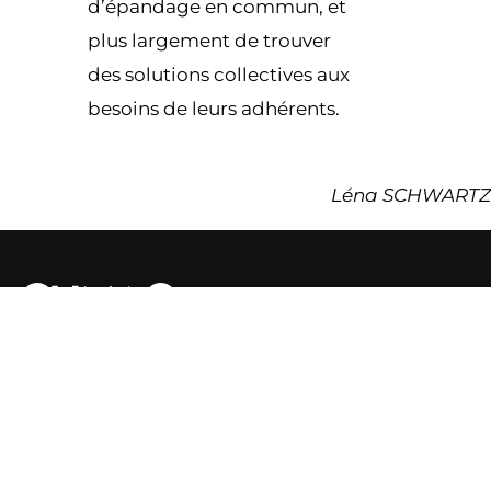
d’épandage en commun, et
plus largement de trouver
des solutions collectives aux
besoins de leurs adhérents.
Léna SCHWARTZ
Nous contacter
FRCUMA GRAND EST
82 Boulevard de la Moselle – 54340 Pompey
03 83 54 31 24