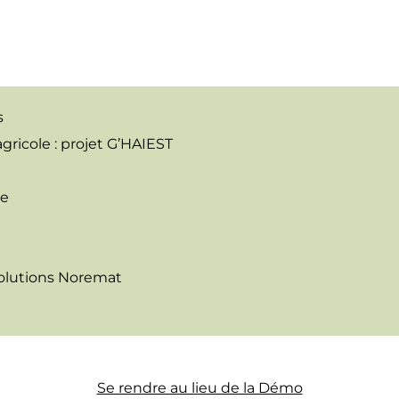
s
agricole : projet G’HAIEST
le
 solutions Noremat
Se rendre au lieu de la Démo