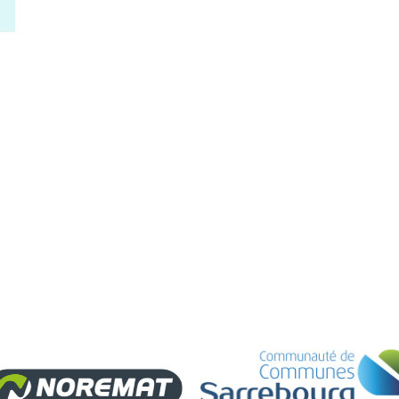
13H30
17H30