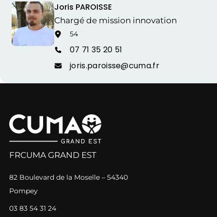
Joris PAROISSE
Chargé de mission innovation
54
07 71 35 20 51
joris.paroisse@cuma.fr
FRCUMA GRAND EST
82 Boulevard de la Moselle – 54340
Pompey
03 83 54 31 24