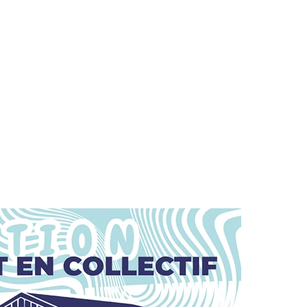
10H00
12H00